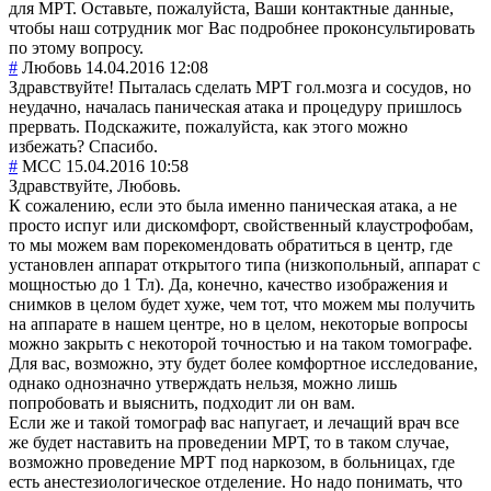
для МРТ. Оставьте, пожалуйста, Ваши контактные данные,
чтобы наш сотрудник мог Вас подробнее проконсультировать
по этому вопросу.
#
Любовь
14.04.2016 12:08
Здравствуйте! Пыталась сделать МРТ гол.мозга и сосудов, но
неудачно, началась паническая атака и процедуру пришлось
прервать. Подскажите, пожалуйста, как этого можно
избежать? Спасибо.
#
MCC
15.04.2016 10:58
Здравствуйте, Любовь.
К сожалению, если это была именно паническая атака, а не
просто испуг или дискомфорт, свойственный клаустрофобам,
то мы можем вам порекомендовать обратиться в центр, где
установлен аппарат открытого типа (низкопольный, аппарат с
мощностью до 1 Тл). Да, конечно, качество изображения и
снимков в целом будет хуже, чем тот, что можем мы получить
на аппарате в нашем центре, но в целом, некоторые вопросы
можно закрыть с некоторой точностью и на таком томографе.
Для вас, возможно, эту будет более комфортное исследование,
однако однозначно утверждать нельзя, можно лишь
попробовать и выяснить, подходит ли он вам.
Если же и такой томограф вас напугает, и лечащий врач все
же будет наставить на проведении МРТ, то в таком случае,
возможно проведение МРТ под наркозом, в больницах, где
есть анестезиологическое отделение. Но надо понимать, что