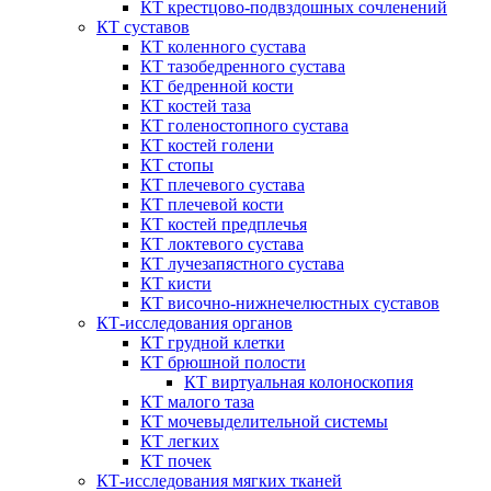
КТ крестцово-подвздошных сочленений
КТ суставов
КТ коленного сустава
КТ тазобедренного сустава
КТ бедренной кости
КТ костей таза
КТ голеностопного сустава
КТ костей голени
КТ стопы
КТ плечевого сустава
КТ плечевой кости
КТ костей предплечья
КТ локтевого сустава
КТ лучезапястного сустава
КТ кисти
КТ височно-нижнечелюстных суставов
КТ-исследования органов
КТ грудной клетки
КТ брюшной полости
КТ виртуальная колоноскопия
КТ малого таза
КТ мочевыделительной системы
КТ легких
КТ почек
КТ-исследования мягких тканей