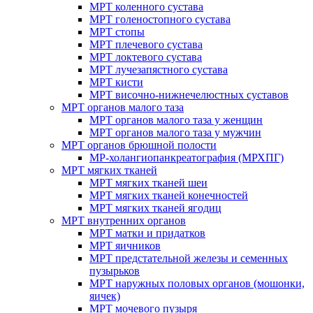
МРТ коленного сустава
МРТ голеностопного сустава
МРТ стопы
МРТ плечевого сустава
МРТ локтевого сустава
МРТ лучезапястного сустава
МРТ кисти
МРТ височно-нижнечелюстных суставов
МРТ органов малого таза
МРТ органов малого таза у женщин
МРТ органов малого таза у мужчин
МРТ органов брюшной полости
МР-холангиопанкреатография (МРХПГ)
МРТ мягких тканей
МРТ мягких тканей шеи
МРТ мягких тканей конечностей
МРТ мягких тканей ягодиц
МРТ внутренних органов
МРТ матки и придатков
МРТ яичников
МРТ предстательной железы и семенных
пузырьков
МРТ наружных половых органов (мошонки,
яичек)
МРТ мочевого пузыря