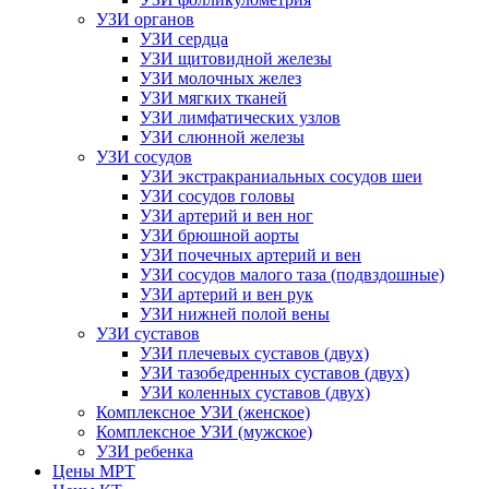
УЗИ органов
УЗИ сердца
УЗИ щитовидной железы
УЗИ молочных желез
УЗИ мягких тканей
УЗИ лимфатических узлов
УЗИ слюнной железы
УЗИ сосудов
УЗИ экстракраниальных сосудов шеи
УЗИ сосудов головы
УЗИ артерий и вен ног
УЗИ брюшной аорты
УЗИ почечных артерий и вен
УЗИ сосудов малого таза (подвздошные)
УЗИ артерий и вен рук
УЗИ нижней полой вены
УЗИ суставов
УЗИ плечевых суставов (двух)
УЗИ тазобедренных суставов (двух)
УЗИ коленных суставов (двух)
Комплексное УЗИ (женское)
Комплексное УЗИ (мужское)
УЗИ ребенка
Цены МРТ