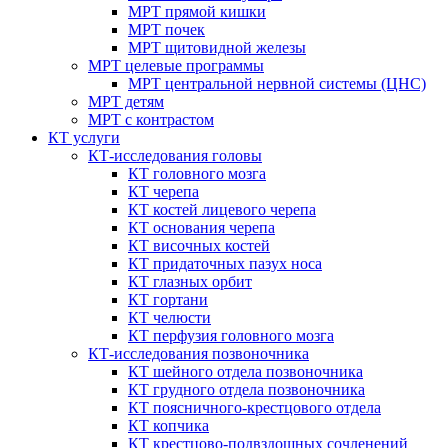
МРТ прямой кишки
МРТ почек
МРТ щитовидной железы
МРТ целевые программы
МРТ центральной нервной системы (ЦНС)
МРТ детям
МРТ с контрастом
КТ услуги
КТ-исследования головы
КТ головного мозга
КТ черепа
КТ костей лицевого черепа
КТ основания черепа
КТ височных костей
КТ придаточных пазух носа
КТ глазных орбит
КТ гортани
КТ челюсти
КТ перфузия головного мозга
КТ-исследования позвоночника
КТ шейного отдела позвоночника
КТ грудного отдела позвоночника
КТ поясничного-крестцового отдела
КТ копчика
КТ крестцово-подвздошных сочленений