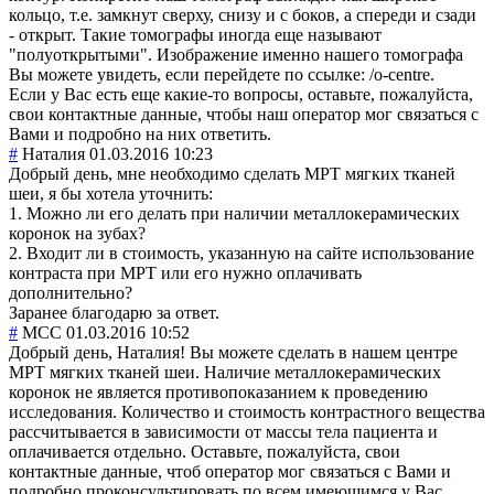
кольцо, т.е. замкнут сверху, снизу и с боков, а спереди и сзади
- открыт. Такие томографы иногда еще называют
"полуоткрытыми". Изображение именно нашего томографа
Вы можете увидеть, если перейдете по ссылке: /o-centre.
Если у Вас есть еще какие-то вопросы, оставьте, пожалуйста,
свои контактные данные, чтобы наш оператор мог связаться с
Вами и подробно на них ответить.
#
Наталия
01.03.2016 10:23
Добрый день, мне необходимо сделать МРТ мягких тканей
шеи, я бы хотела уточнить:
1. Можно ли его делать при наличии металлокерамических
коронок на зубах?
2. Входит ли в стоимость, указанную на сайте использование
контраста при МРТ или его нужно оплачивать
дополнительно?
Заранее благодарю за ответ.
#
MCC
01.03.2016 10:52
Добрый день, Наталия! Вы можете сделать в нашем центре
МРТ мягких тканей шеи. Наличие металлокерамических
коронок не является противопоказанием к проведению
исследования. Количество и стоимость контрастного вещества
рассчитывается в зависимости от массы тела пациента и
оплачивается отдельно. Оставьте, пожалуйста, свои
контактные данные, чтоб оператор мог связаться с Вами и
подробно проконсультировать по всем имеющимся у Вас