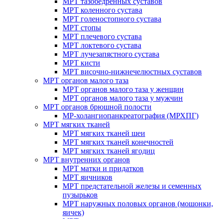
МРТ тазобедренных суставов
МРТ коленного сустава
МРТ голеностопного сустава
МРТ стопы
МРТ плечевого сустава
МРТ локтевого сустава
МРТ лучезапястного сустава
МРТ кисти
МРТ височно-нижнечелюстных суставов
МРТ органов малого таза
МРТ органов малого таза у женщин
МРТ органов малого таза у мужчин
МРТ органов брюшной полости
МР-холангиопанкреатография (МРХПГ)
МРТ мягких тканей
МРТ мягких тканей шеи
МРТ мягких тканей конечностей
МРТ мягких тканей ягодиц
МРТ внутренних органов
МРТ матки и придатков
МРТ яичников
МРТ предстательной железы и семенных
пузырьков
МРТ наружных половых органов (мошонки,
яичек)