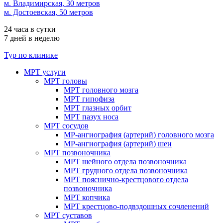
м. Владимирская, 30 метров
м. Достоевская
, 50 метров
24 часа в сутки
7 дней в неделю
Тур по клинике
МРТ услуги
МРТ головы
МРТ головного мозга
МРТ гипофиза
МРТ глазных орбит
МРТ пазух носа
МРТ сосудов
МР-ангиография (артерий) головного мозга
МР-ангиография (артерий) шеи
МРТ позвоночника
МРТ шейного отдела позвоночника
МРТ грудного отдела позвоночника
МРТ пояснично-крестцового отдела
позвоночника
МРТ копчика
МРТ крестцово-подвздошных сочленений
МРТ суставов