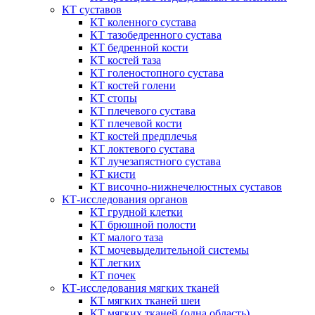
КТ суставов
КТ коленного сустава
КТ тазобедренного сустава
КТ бедренной кости
КТ костей таза
КТ голеностопного сустава
КТ костей голени
КТ стопы
КТ плечевого сустава
КТ плечевой кости
КТ костей предплечья
КТ локтевого сустава
КТ лучезапястного сустава
КТ кисти
КТ височно-нижнечелюстных суставов
КТ-исследования органов
КТ грудной клетки
КТ брюшной полости
КТ малого таза
КТ мочевыделительной системы
КТ легких
КТ почек
КТ-исследования мягких тканей
КТ мягких тканей шеи
КТ мягких тканей (одна область)