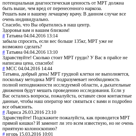
потенциальная диагностическая ценность от МРТ должна
быть выше, чем вред от перенесенного наркоза.
Решать вам и вашему лечащему врачу. В данном случае все
очень индивидуально.
Спасибо, что Вы обратились в наш центр.
Здоровья вам и вашим близким!
#
Татьяна
04.04.2016 13:14
забыла спросить, если вес больше 135кг, МРТ уже не
возможно сделать?
#
Татьяна
04.04.2016 13:10
Здравствуйте! Сколько стоит МРТ груди? У Вас в прайсе не
написана цена, спасибо!
#
MCC
04.04.2016 14:44
Татьяна, добрый день! МРТ грудной клетки не выполняется,
поскольку методика МРТ подразумевает необходимость
полной неподвижности исследуемой области, а дыхательные
движения будут мешать проведению исследования. Если у
Вас остались вопросы, пожалуйста, оставьте свои контактные
данные, чтобы наш оператор мог связаться с вами и подробно
все объяснить.
#
Лариса
26.03.2016 23:10
Здравствуйте! Подскажите пожалуйста, как проводится МРТ
прямой кишки? И заменит ли это всем известную, но не очень
приятную колоноскопию?
#
игорь
15.03.2016 10:01