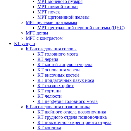
МРТ мочевого пузыря
МРТ прямой кишки
МРТ почек
МРТ щитовидной железы
МРТ целевые программы
МРТ центральной нервной системы (ЦНС)
МРТ детям
МРТ с контрастом
КТ услуги
КТ-исследования головы
КТ головного мозга
КТ черепа
КТ костей лицевого черепа
КТ основания черепа
КТ височных костей
КТ придаточных пазух носа
КТ глазных орбит
КТ гортани
КТ челюсти
КТ перфузия головного мозга
КТ-исследования позвоночника
КТ шейного отдела позвоночника
КТ грудного отдела позвоночника
КТ поясничного-крестцового отдела
КТ копчика