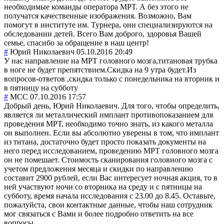
необходимые команды оператора МРТ. А без этого не
получатся качественные изображения. Возможно, Вам
помогут в институте им. Турнера, они специализируются на
обследовании детей. Всего Вам доброго, здоровья Вашей
семье, спасибо за обращение в наш центр!
#
Юрий Николаевич
05.10.2016 20:49
У нас направление на МРТ головного мозга,титановая трубка
в ноге не будет препятствием.Скидка на 9 утра будет.Из
вопросов-ответов ,скидка только с понедельника на вторник и
в пятницу на субботу
#
MCC
07.10.2016 17:57
Добрый день, Юрий Николаевич. Для того, чтобы определить,
является ли металлический имплант противопоказанием для
проведения МРТ, необходимо точно знать, из какого металла
он выполнен. Если вы абсолютно уверены в том, что имплант
из титана, достаточно будет просто показать документы на
него перед исследованием, проведению МРТ головного мозга
он не помешает. Стоимость сканирования головного мозга с
учетом предложения месяца и скидки по направлению
составит 2900 рублей, если Вас интересует ночная акция, то в
ней участвуют ночи со вторника на среду и с пятницы на
субботу, время начала исследования с 23.00 до 8.45. Оставьте,
пожалуйста, свои контактные данные, чтобы наш сотрудник
мог связаться с Вами и более подробно ответить на все
вопросы.