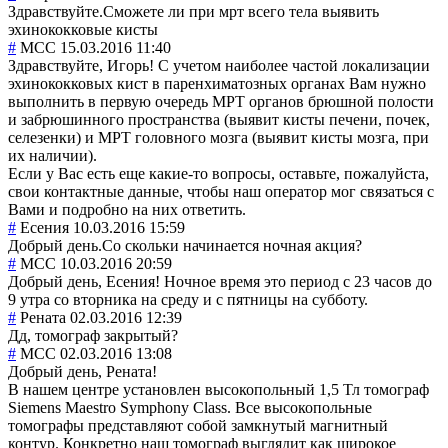
Здравствуйте.Cможете ли при мрт всего тела выявить
эхинококковые кисты
#
MCC
15.03.2016 11:40
Здравствуйте, Игорь! С учетом наиболее частой локализации
эхинококковых кист в паренхиматозных органах Вам нужно
выполнить в первую очередь МРТ органов брюшной полости
и забрюшинного пространства (выявит кисты печени, почек,
селезенки) и МРТ головного мозга (выявит кисты мозга, при
их наличии).
Если у Вас есть еще какие-то вопросы, оставьте, пожалуйста,
свои контактные данные, чтобы наш оператор мог связаться с
Вами и подробно на них ответить.
#
Есения
10.03.2016 15:59
Добрый день.Со скольки начинается ночная акция?
#
MCC
10.03.2016 20:59
Добрый день, Есения! Ночное время это период с 23 часов до
9 утра со вторника на среду и с пятницы на субботу.
#
Рената
02.03.2016 12:39
Дд, томограф закрытый?
#
MCC
02.03.2016 13:08
Добрый день, Рената!
В нашем центре установлен высокопольный 1,5 Тл томограф
Siemens Maestro Symphony Class. Все высокопольные
томографы представляют собой замкнутый магнитный
контур. Конкретно наш томограф выглядит как широкое