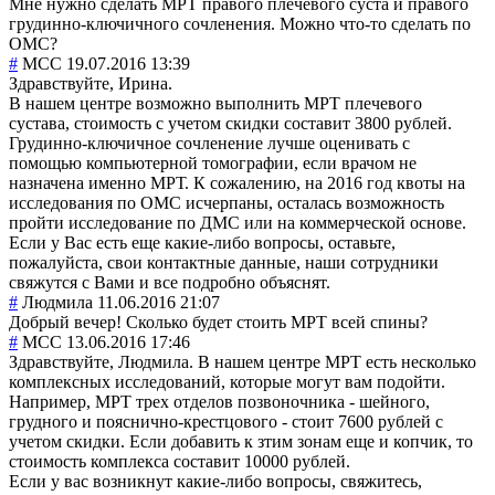
Мне нужно сделать МРТ правого плечевого суста и правого
грудинно-ключичного сочленения. Можно что-то сделать по
ОМС?
#
MCC
19.07.2016 13:39
Здравствуйте, Ирина.
В нашем центре возможно выполнить МРТ плечевого
сустава, стоимость с учетом скидки составит 3800 рублей.
Грудинно-ключичное сочленение лучше оценивать с
помощью компьютерной томографии, если врачом не
назначена именно МРТ. К сожалению, на 2016 год квоты на
исследования по ОМС исчерпаны, осталась возможность
пройти исследование по ДМС или на коммерческой основе.
Если у Вас есть еще какие-либо вопросы, оставьте,
пожалуйста, свои контактные данные, наши сотрудники
свяжутся с Вами и все подробно объяснят.
#
Людмила
11.06.2016 21:07
Добрый вечер! Сколько будет стоить МРТ всей спины?
#
MCC
13.06.2016 17:46
Здравствуйте, Людмила. В нашем центре МРТ есть несколько
комплексных исследований, которые могут вам подойти.
Например, МРТ трех отделов позвоночника - шейного,
грудного и пояснично-крестцового - стоит 7600 рублей с
учетом скидки. Если добавить к зтим зонам еще и копчик, то
стоимость комплекса составит 10000 рублей.
Если у вас возникнут какие-либо вопросы, свяжитесь,