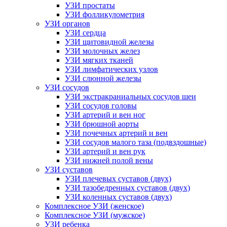
УЗИ простаты
УЗИ фолликулометрия
УЗИ органов
УЗИ сердца
УЗИ щитовидной железы
УЗИ молочных желез
УЗИ мягких тканей
УЗИ лимфатических узлов
УЗИ слюнной железы
УЗИ сосудов
УЗИ экстракраниальных сосудов шеи
УЗИ сосудов головы
УЗИ артерий и вен ног
УЗИ брюшной аорты
УЗИ почечных артерий и вен
УЗИ сосудов малого таза (подвздошные)
УЗИ артерий и вен рук
УЗИ нижней полой вены
УЗИ суставов
УЗИ плечевых суставов (двух)
УЗИ тазобедренных суставов (двух)
УЗИ коленных суставов (двух)
Комплексное УЗИ (женское)
Комплексное УЗИ (мужское)
УЗИ ребенка