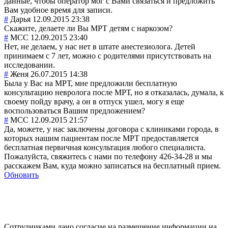
данные, чтобы оператор мог с Вами связаться и предложить
Вам удобное время для записи.
#
Дарья
12.09.2015 23:38
Скажите, делаете ли Вы МРТ детям с наркозом?
#
MCC
12.09.2015 23:40
Нет, не делаем, у нас нет в штате анестезиолога. Детей
принимаем с 7 лет, можно с родителями присутствовать на
исследовании.
#
Женя
26.07.2015 14:38
Была у Вас на МРТ, мне предложили бесплатную
консультацию невролога после МРТ, но я отказалась, думала, к
своему пойду врачу, а он в отпуск ушел, могу я еще
воспользоваться Вашим предложением?
#
MCC
12.09.2015 21:57
Да, можете, у нас заключены договора с клиниками города, в
которых нашим пациентам после МРТ предоставляется
бесплатная первичная консультация любого специалиста.
Пожалуйста, свяжитесь с нами по телефону 426-34-28 и мы
расскажем Вам, куда можно записаться на бесплатный прием.
Обновить
Сотрудниками дано согласие на размещение информации на