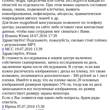
голени, бедра, предплечья или плеча. Исследуется каждая из
областей по отдельности. При этом можно оценить состояние
мышц, связок, подкожной клетчатки, выявить
новообразования, инфильтраты, абсцессы, травматические
повреждения мягких тканей и др.
Для более подробной консультации позвоните по телефону
центра, указанному на сайте либо оставьте свои контактные
данные, чтобы наш сотрудник мог связаться с Вами.
#
Ильина Юлия
18.07.2016 17:39
Здравствуйте! Подскажите, пожалуйста, сколько стоят плёнки
с результатами МРТ.
#
MCC
19.07.2016 13:39
Здравствуйте, Юлия.
В стоимость исследования в нашем центре включено
собственно сканирование, запись исследования на диск,
заключение врача после обследования. В случае, если вам
нужно распечатать изображения с диска на пленку, это также
возможно, оплачивается дополнительно - 300 рублей за 1 лист
пленки. Имейте в виду, что на пленке около 20 основных
изображений размером примерно 5*6 см, тогда как на диск
записываются все полученные изображения, их размер
соответствует размеру экрана монитора.
Если у Вас появятся еще какие-либо вопросы, будем рады
ответить.
#
Ирина
05.07.2016 15:36