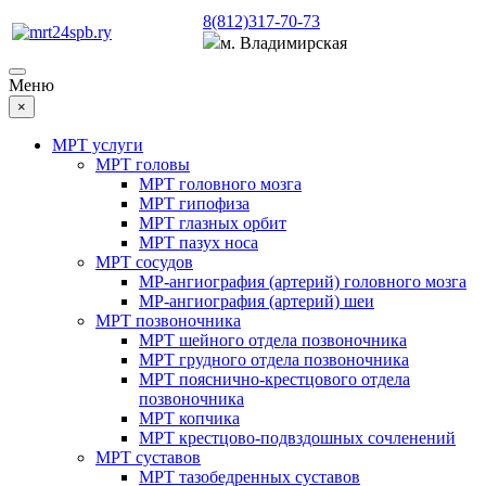
8(812)317-70-73
м. Владимирская
Меню
×
МРТ услуги
МРТ головы
МРТ головного мозга
МРТ гипофиза
МРТ глазных орбит
МРТ пазух носа
МРТ сосудов
МР-ангиография (артерий) головного мозга
МР-ангиография (артерий) шеи
МРТ позвоночника
МРТ шейного отдела позвоночника
МРТ грудного отдела позвоночника
МРТ пояснично-крестцового отдела
позвоночника
МРТ копчика
МРТ крестцово-подвздошных сочленений
МРТ суставов
МРТ тазобедренных суставов