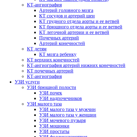
КТ-ангиография
Артерий головного мозга
КТ сосудов и артерий шеи
КТ грудного отдела аорты и ее ветвей
КТ брюшного отдела аорты и ее ветвей
КТ легочной артерии и ее ветвей
Почечных артерий
Артерий конечностей
КТ детям
КТ мозга ребенку
КТ верхних конечностей
КТ-ангиография артерий нижних конечностей
КТ почечных артерий
КТ-ангиография
УЗИ услуги
УЗИ брюшной полости
УЗИ почек
УЗИ надпочечников
УЗИ малого таза
УЗИ малого таза у мужчин
УЗИ малого таза у женщин
УЗИ мочевого пузыря
УЗИ мошонки
УЗИ простаты
УЗИ фолликулометрия