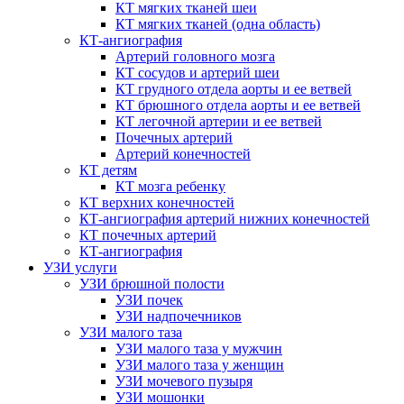
КТ мягких тканей шеи
КТ мягких тканей (одна область)
КТ-ангиография
Артерий головного мозга
КТ сосудов и артерий шеи
КТ грудного отдела аорты и ее ветвей
КТ брюшного отдела аорты и ее ветвей
КТ легочной артерии и ее ветвей
Почечных артерий
Артерий конечностей
КТ детям
КТ мозга ребенку
КТ верхних конечностей
КТ-ангиография артерий нижних конечностей
КТ почечных артерий
КТ-ангиография
УЗИ услуги
УЗИ брюшной полости
УЗИ почек
УЗИ надпочечников
УЗИ малого таза
УЗИ малого таза у мужчин
УЗИ малого таза у женщин
УЗИ мочевого пузыря
УЗИ мошонки