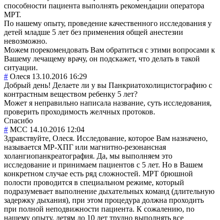
способности пациента выполнять рекомендации оператора
МРТ.
По нашему опыту, проведение качественного исследования у
детей младше 5 лет без применения общей анестезии
невозможно.
Можем порекомендовать Вам обратиться с этими вопросами к
Вашему лечащему врачу, он подскажет, что делать в такой
ситуации.
#
Олеся
13.10.2016 16:29
Добрый день! Делаете ли у вы Панкриатохолицистографию с
контрастным веществом ребенку 5 лет?
Может я неправильно написала название, суть исследования,
проверить проходимость желчных протоков.
Спасибо
#
MCC
14.10.2016 12:04
Здравствуйте, Олеся. Исследование, которое Вам назначено,
называется МР-ХПГ или магнитно-резонансная
холангиопанкреатография. Да, мы выполняем это
исследование и принимаем пациентов с 5 лет. Но в Вашем
конкретном случае есть ряд сложностей. МРТ брюшной
полости проводится в специальном режиме, который
подразумевает выполнение дыхательных команд (длительную
задержку дыхания), при этом процедура должна проходить
при полной неподвижности пациента. К сожалению, по
нашему опыту, детям до 10 лет трудно выполнять все