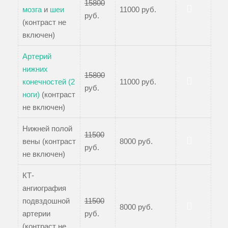
15800
мозга
и
шеи
11000 руб.
руб.
Записаться
(контраст не
включен)
Артерий
нижних
15800
конечностей (2
11000 руб.
руб.
Записаться
ноги)
(контраст
не включен)
Нижней полой
11500
вены (контраст
8000 руб.
руб.
Записаться
не включен)
КТ-
ангиография
подвздошной
11500
8000 руб.
артерии
руб.
Записаться
(контраст не