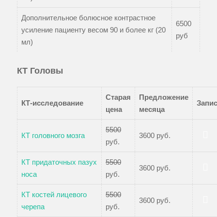
Дополнительное болюсное контрастное
6500
усиление пациенту весом 90 и более кг (20
руб
мл)
КТ Головы
Старая
Предложение
КТ-исследование
Запи
цена
месяца
5500
КТ головного мозга
3600 руб.
руб.
Записаться
КТ придаточных пазух
5500
3600 руб.
носа
руб.
Записаться
КТ костей лицевого
5500
3600 руб.
черепа
руб.
Записаться