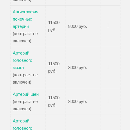
Ангиография
почечных
11500
артерий
8000 руб.
руб.
Записаться
(контраст не
включен)
Артерий
головного
11500
мозга
8000 руб.
руб.
Записаться
(контраст не
включен)
Артерий шеи
11500
(контраст не
8000 руб.
руб.
Записаться
включен)
Артерий
головного