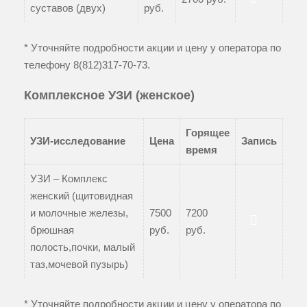
суставов (двух)
руб.
Записаться
* Уточняйте подробности акции и цену у оператора по
телефону
8(812)317-70-73
.
Комплексное УЗИ (женское)
Горящее
УЗИ-исследование
Цена
Запись
время
УЗИ – Комплекс
женский (щитовидная
и молочные железы,
7500
7200
брюшная
руб.
руб.
Записаться
полость,почки, малый
таз,мочевой пузырь)
* Уточняйте подробности акции и цену у оператора по