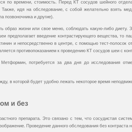
тся по времени, стоимость. Перед КТ сосудов шейного отдел
у. Также, идя на обследование, с собой желательно взять ме
а позвоночника и другие).
ь образ жизни или свое меню, соблюдать какую-либо диету. З
шеи предполагает введение контрастирующего вещества, то па
тинин и непосредственно в центре, с помощью тест-полосок 
вляется противопоказанием к проведению КТ сосудов шеи с кон
 Метформин, потребуется за два дня до исследования отме
ду, в которой будет удобно лежать некоторое время неподвижн
ом и без
астного препарата. Это связано с тем, что сосудистая систе
изображение. Проведение данного обследования без контраста 