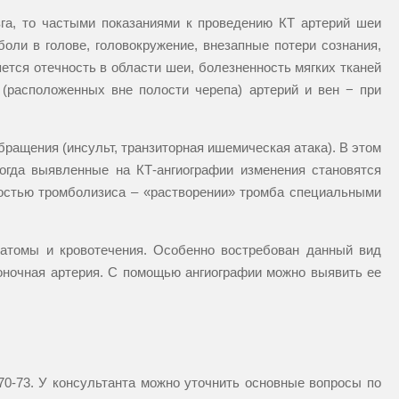
зга, то частыми показаниями к проведению КТ артерий шеи
оли в голове, головокружение, внезапные потери сознания,
ется отечность в области шеи, болезненность мягких тканей
(расположенных вне полости черепа) артерий и вен − при
бращения (инсульт, транзиторная ишемическая атака). В этом
ногда выявленные на КТ-ангиографии изменения становятся
ностью тромболизиса – «растворении» тромба специальными
атомы и кровотечения. Особенно востребован данный вид
воночная артерия. С помощью ангиографии можно выявить ее
70-73
. У консультанта можно уточнить основные вопросы по