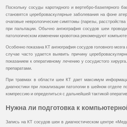
Поскольку сосуды каротидного и вертебро-базилярного ба
становятся цереброваскулярные заболевания на фоне атеро
очаговые неврологические симптомы (парезы, расстройства 
при пальпации. Обычно ангиография сосудов шеи проводи
патологическом изменении кровотока рекомендуют компьют
Особенно показана КТ ангиография сосудов головного мозга 
случае часто удается выявить причину цереброваскулярно
показанием к оперативному лечению у сосудистого хирург
препаратами.
При травмах в области шеи КТ дает максимум информаци
диагностики при локализации патологии в шейном отделе п
компрессию и определиться с дальнейшей тактикой оператив
Нужна ли подготовка к компьютерно
Запись на КТ сосудов шеи в диагностическом центре «Ме