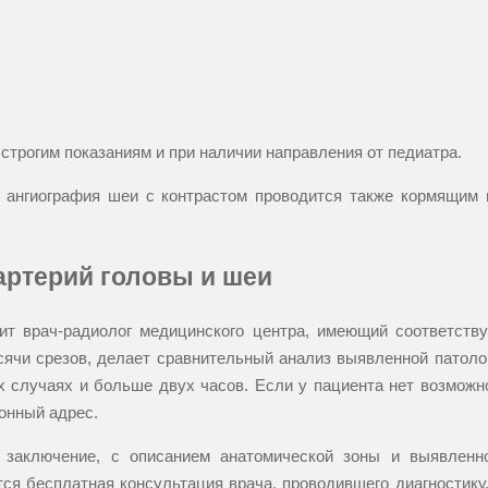
строгим показаниям и при наличии направления от педиатра.
ангиография шеи с контрастом проводится также кормящим г
артерий головы и шеи
дит врач-радиолог медицинского центра, имеющий соответст
сячи срезов, делает сравнительный анализ выявленной патол
х случаях и больше двух часов. Если у пациента нет возможн
онный адрес.
заключение, с описанием анатомической зоны и выявленно
ся бесплатная консультация врача, проводившего диагностику