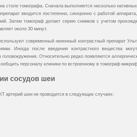
на столе томографа. Сначала выполняется несколько нативных 
препарат вводится постепенно, синхронно с работой аппарата,
ний. Затем томограф делает серию снимков с учетом прохожд
вляет около 30 минут.
спользуют современный неионный контрастный препарат Ультр
иями. Иногда после введения контрастного вещества могу
го головокружения. Относительно редко появляются аллергиче
сообщить персоналу клиники по встроенному в томограф микроф
ии сосудов шеи
КТ артерий шеи не проводится в следующих случаях: