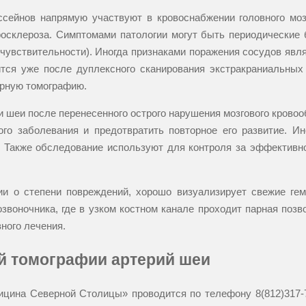
ссейнов напрямую участвуют в кровоснабжении головного мо
склероза. Симптомами патологии могут быть периодические б
чувствительности). Иногда признаками поражения сосудов явля
тся уже после дуплексного сканирования экстракраниальных 
ерную томографию.
и шеи после перенесенного острого нарушения мозгового кровоо
го заболевания и предотвратить повторное его развитие. И
а. Также обследование используют для контроля за эффектив
и о степени повреждений, хорошо визуализирует свежие гем
озвоночника, где в узком костном канале проходит парная поз
ного лечения.
й томографии артерий шеи
дицина Северной Столицы» проводится по телефону
8(812)317-