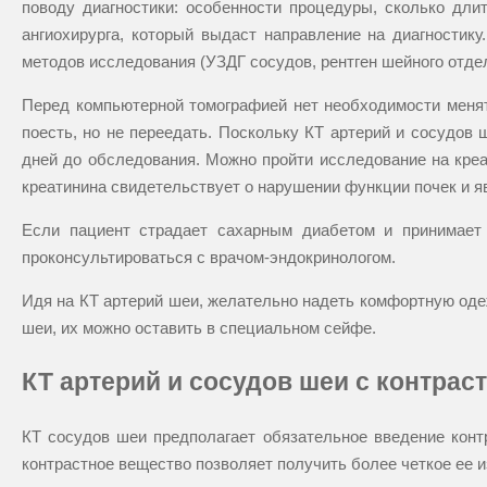
поводу диагностики: особенности процедуры, сколько дли
ангиохирурга, который выдаст направление на диагностик
методов исследования (УЗДГ сосудов, рентген шейного отдел
Перед компьютерной томографией нет необходимости менят
поесть, но не переедать. Поскольку КТ артерий и сосудов 
дней до обследования. Можно пройти исследование на креа
креатинина свидетельствует о нарушении функции почек и я
Если пациент страдает сахарным диабетом и принимает
проконсультироваться с врачом-эндокринологом.
Идя на КТ артерий шеи, желательно надеть комфортную одеж
шеи, их можно оставить в специальном сейфе.
КТ артерий и сосудов шеи с контраст
КТ сосудов шеи предполагает обязательное введение контр
контрастное вещество позволяет получить более четкое ее 