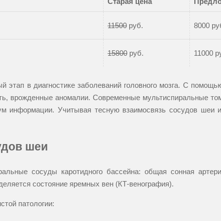
Старая цена
Предло
11500
руб.
8000 ру
15800
руб.
11000 р
й этап в диагностике заболеваний головного мозга. С помощ
ость, врожденные аномалии. Современные мультиспиральные т
ум информации. Учитывая тесную взаимосвязь сосудов шеи и 
удов шеи
ральные сосуды каротидного бассейна: общая сонная артери
деляется состояние яремных вен (КТ-венография).
стой патологии: