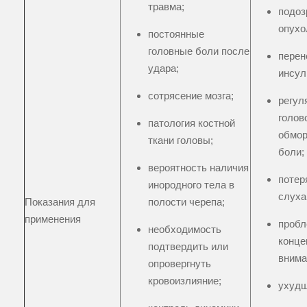
травма;
подоз
опухо
постоянные
головные боли после
перен
удара;
инсул
сотрясение мозга;
регул
голов
патология костной
обмор
ткани головы;
боли;
вероятность наличия
потер
инородного тела в
слуха
Показания для
полости черепа;
применения
пробл
необходимость
конце
подтвердить или
внима
опровергнуть
кровоизлияние;
ухудш