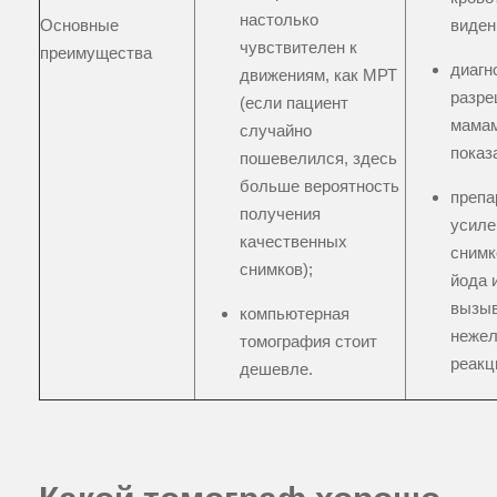
настолько
Основные
виден
чувствителен к
преимущества
диагн
движениям, как МРТ
разр
(если пациент
мамам
случайно
показ
пошевелился, здесь
больше вероятность
препа
получения
усиле
качественных
снимк
снимков);
йода 
вызы
компьютерная
неже
томография стоит
реакц
дешевле.