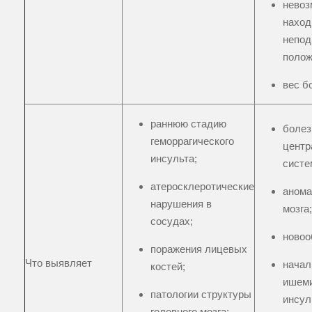
невоз
наход
непо
полож
вес б
раннюю стадию
болез
геморрагического
центр
инсульта;
систе
атеросклеротические
анома
нарушения в
мозга;
сосудах;
новоо
поражения лицевых
Что выявляет
начал
костей;
ишеми
патологии структуры
инсул
головного мозга;