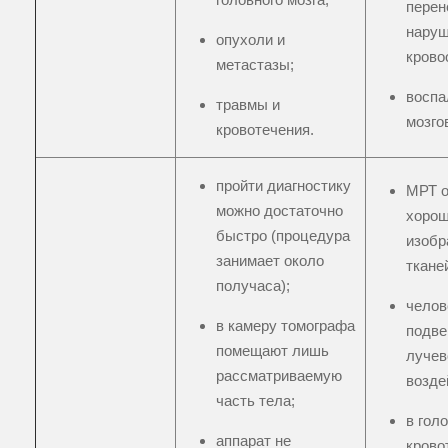
перен
нару
опухоли и
крово
метастазы;
воспа
травмы и
мозго
кровотечения.
пройти диагностику
МРТ о
можно достаточно
хоро
быстро (процедура
изобр
занимает около
ткане
получаса);
челов
в камеру томографа
подве
помещают лишь
лучев
рассматриваемую
возде
часть тела;
в гол
аппарат не
крово