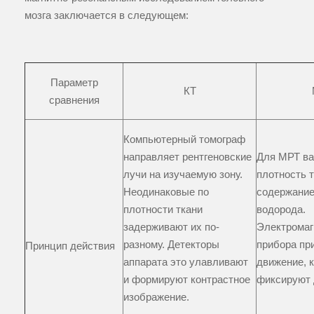
мозга заключается в следующем:
Параметр
КТ
сравнения
Компьютерный томограф
направляет рентгеновские
Для МРТ ва
лучи на изучаемую зону.
плотность т
Неодинаковые по
содержание
плотности ткани
водорода.
задерживают их по-
Электромаг
разному. Детекторы
прибора пр
Принцип действия
аппарата это улавливают
движение, 
и формируют контрастное
фиксируют 
изображение.