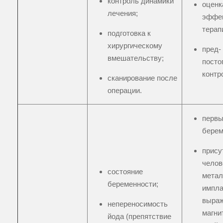
контроль динамики
оценк
лечения;
эффек
терап
подготовка к
хирургическому
пред-
вмешательству;
посто
контр
сканирование после
операции.
первы
берем
прису
челов
состояние
метал
беременности;
импла
выра
непереносимость
магни
йода (препятствие