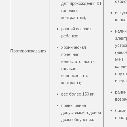
свойс
для прохождения КТ
головы с
искус
контрастом);
клапа
ранний возраст
налич
ребенка;
элект
устро
хроническая
Противопоказания
(несо
почечная
МРТ
недостаточность
карди
(нельзя
слухо
использовать
инсул
контраст);
ранни
вес более 150 кг;
возра
превышение
боязн
допустимой годовой
прост
дозы облучения.