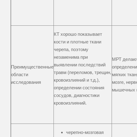
КТ хорошо показывает
кости и плотные ткани
черепа, поэтому
незаменима при
МРТ делаю
выявлении последствий
Преимущественные
определени
травм (переломов, трещин,
области
мягких ткан
кровоизлияний и т.д.),
исследования
мозге, нерв
определении состояния
мышечных 
сосудов, диагностики
кровоизлияний.
черепно-мозговая