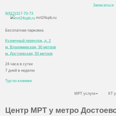
Записаться
8(812)317-70-73
mrt24spb.ru
Бесплатная парковка
Кузнечный переулок, д. 2
м. Владимирская, 30 метров
м. Достоевская
, 50 метров
24 часа в сутки
7 дней в неделю
Тур по клинике
МРТ услуги
КТ 
Центр МРТ у метро Достоев