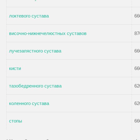
локтевого сустава
66
височно-нижнечелюстных суставов
87
лучезапястного сустава
66
кисти
66
тазобедренного сустава
62
коленного сустава
62
стопы
66