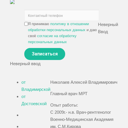
Я принимаю
политику в отношении
Неверный
обработки персональных данных
и даю
Ввод
своё
согласие на обработку
персональных данных
Неверный ввод
от
Николаев Алексей Владимирович
Владимирской
Главный врач МРТ
от
Достоевской
Опыт работы:
С 2009г.- н.в. Врач-рентгенолог
Военно-Медицинская Академия
им. С.М.Кирова